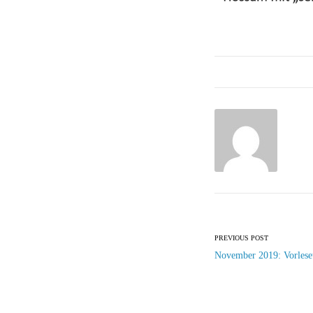
Post
PREVIOUS POST
navigation
November 2019: Vorleset