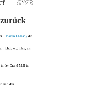
 zurück
ter‘
Hossam El-Kady
die
 richtig ergriffen, als
in der Grand Mall in
en und den