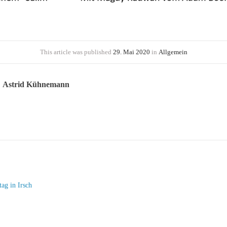
Posted
Categories
This article was published
29. Mai 2020
in
Allgemein
on
Astrid Kühnemann
ag in Irsch