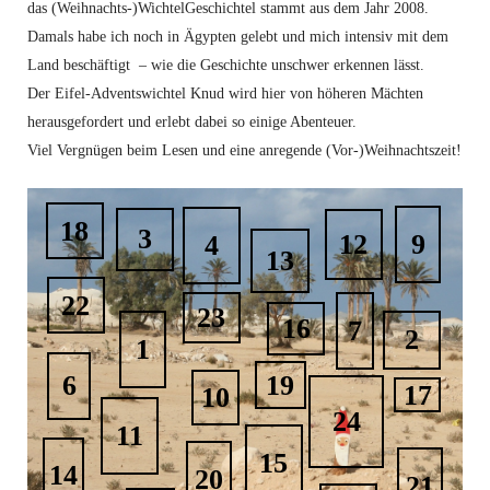
das (Weihnachts-)WichtelGeschichtel stammt aus dem Jahr 2008.
Damals habe ich noch in Ägypten gelebt und mich intensiv mit dem
Land beschäftigt – wie die Geschichte unschwer erkennen lässt.
Der Eifel-Adventswichtel Knud wird hier von höheren Mächten
herausgefordert und erlebt dabei so einige Abenteuer.
Viel Vergnügen beim Lesen und eine anregende (Vor-)Weihnachtszeit!
18
3
12
9
4
13
22
23
16
7
2
1
19
6
17
10
24
11
15
14
20
21