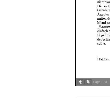
Page
1
/
3