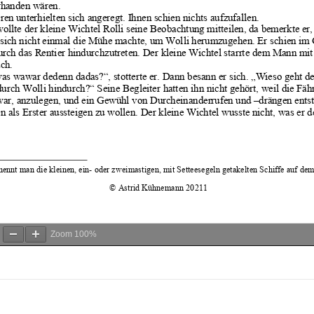
Zoom
100%